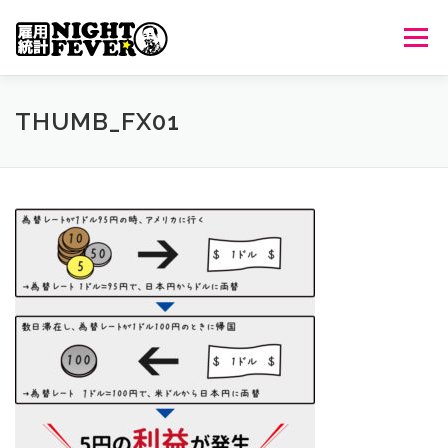
コ
ン
メニュ
テ
ン
ツ
HOME
生放送
番組について
過去のオンエア
THUMB_FX01
へ
ス
キ
出演者情報
ご意見・ご感想
ッ
プ