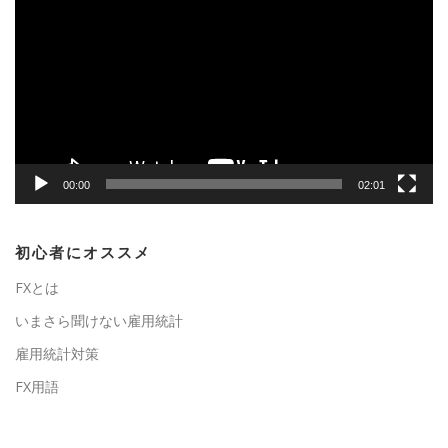
画
プ
レ
ー
ヤ
ー
00:00
02:01
初心者にオススメ
FXとは
いまさら聞けない雇用統計
雇用統計対策
FX用語