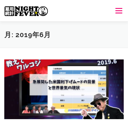
コ
ン
メニュ
テ
ン
ツ
HOME
生放送
番組について
過去のオンエア
月:
2019年6月
へ
ス
キ
出演者情報
ご意見・ご感想
ッ
プ