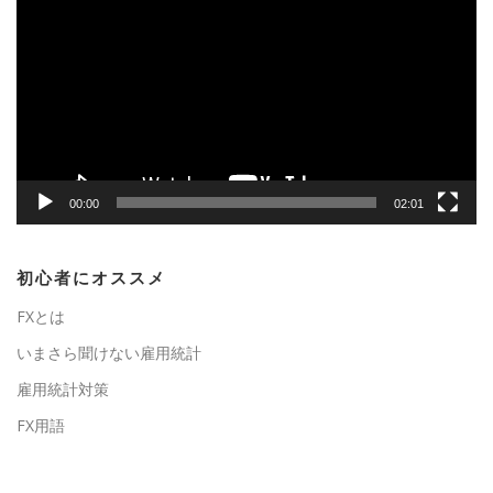
画
プ
レ
ー
ヤ
ー
00:00
02:01
初心者にオススメ
FXとは
いまさら聞けない雇用統計
雇用統計対策
FX用語