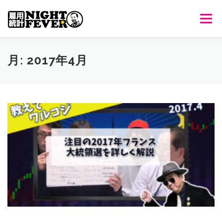
コ
ン
メニュ
テ
ン
ツ
HOME
生放送
番組について
過去のオンエア
月:
2017年4月
へ
ス
キ
出演者情報
ご意見・ご感想
ッ
プ