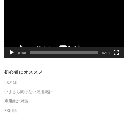
画
プ
レ
ー
ヤ
ー
00:00
02:01
初心者にオススメ
FXとは
いまさら聞けない雇用統計
雇用統計対策
FX用語