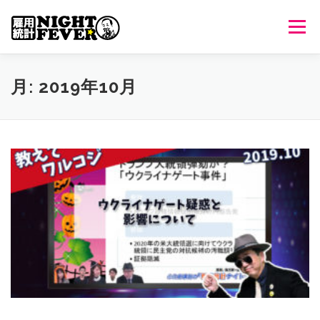
コ
ン
メニュ
テ
ン
ツ
HOME
生放送
番組について
過去のオンエア
月:
2019年10月
へ
ス
キ
出演者情報
ご意見・ご感想
ッ
プ