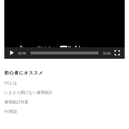
画
プ
レ
ー
ヤ
ー
00:00
02:01
初心者にオススメ
FXとは
いまさら聞けない雇用統計
雇用統計対策
FX用語