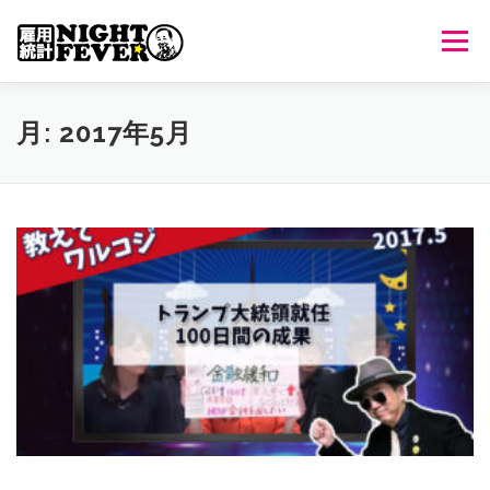
コ
ン
メニュ
テ
ン
ツ
HOME
生放送
番組について
過去のオンエア
月:
2017年5月
へ
ス
キ
出演者情報
ご意見・ご感想
ッ
プ