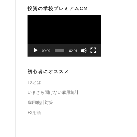
投資の学校プレミアムCM
動
画
プ
レ
ー
00:00
02:01
ヤ
ー
初心者にオススメ
FXとは
いまさら聞けない雇用統計
雇用統計対策
FX用語