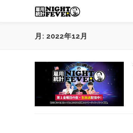
コ
ン
テ
ン
ツ
月:
2022年12月
へ
ス
キ
ッ
プ