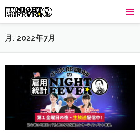
コ
ン
メニュ
テ
ン
ツ
HOME
生放送
番組について
過去のオンエア
月:
2022年7月
へ
ス
キ
出演者情報
ご意見・ご感想
ッ
プ