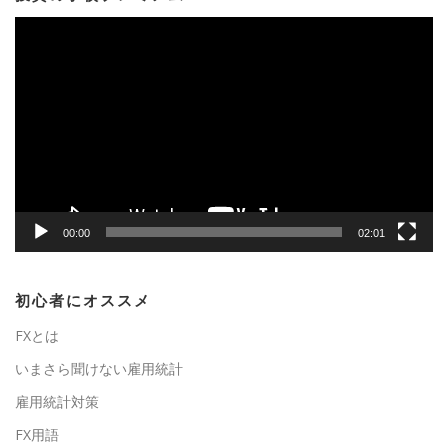
動
画
プ
レ
ー
ヤ
ー
00:00
02:01
初心者にオススメ
FXとは
いまさら聞けない雇用統計
雇用統計対策
FX用語