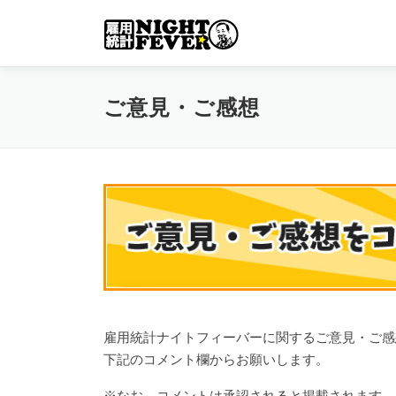
コ
ン
テ
ン
ツ
ご意見・ご感想
へ
ス
キ
ッ
プ
雇用統計ナイトフィーバーに関するご意見・ご感
下記のコメント欄からお願いします。
※なお、コメントは承認されると掲載されます。