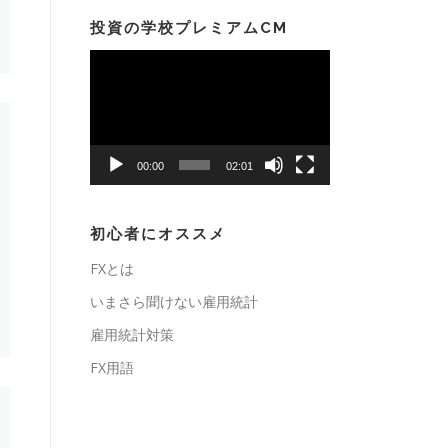
投資の学校プレミアムCM
動
画
プ
レ
ー
00:00
02:01
ヤ
ー
初心者にオススメ
FXとは
いまさら聞けない雇用統計
雇用統計対策
FX用語