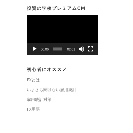
投資の学校プレミアムCM
動
画
プ
レ
ー
00:00
02:01
ヤ
ー
初心者にオススメ
FXとは
いまさら聞けない雇用統計
雇用統計対策
FX用語