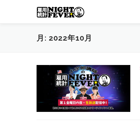
コ
ン
テ
ン
ツ
月:
2022年10月
へ
ス
キ
ッ
プ