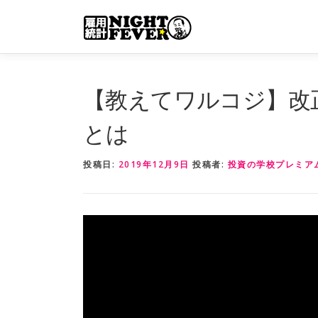
コ
ン
テ
ン
ツ
【教えてワルコジ】改
へ
ス
とは
キ
ッ
投稿日:
2019年12月9日
投稿者:
投資の学校プレミア
プ