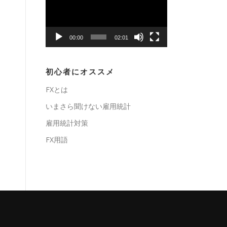
プ
レ
ー
00:00
02:01
ヤ
ー
初心者にオススメ
FXとは
いまさら聞けない雇用統計
雇用統計対策
FX用語