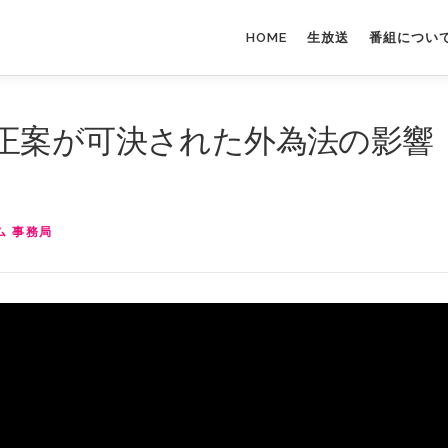
HOME
生放送
番組につい
正案が可決された外為法の影響
ム 事務局