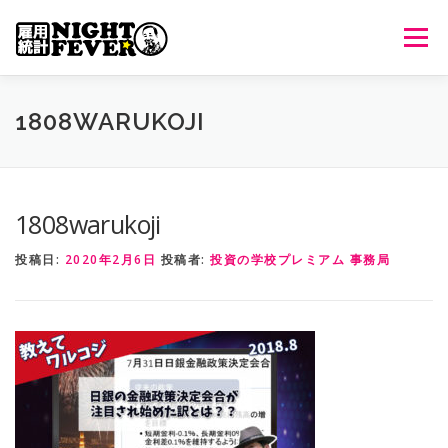
コ
ン
メニュ
テ
ン
ツ
HOME
生放送
番組について
過去のオンエア
1808WARUKOJI
へ
ス
キ
出演者情報
ご意見・ご感想
ッ
1808warukoji
プ
投稿日:
2020年2月6日
投稿者:
投資の学校プレミアム 事務局