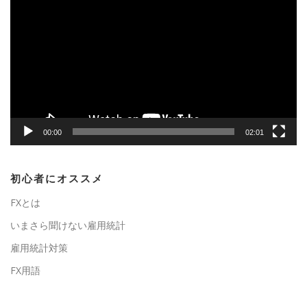
画
プ
レ
ー
ヤ
ー
00:00
02:01
初心者にオススメ
FXとは
いまさら聞けない雇用統計
雇用統計対策
FX用語