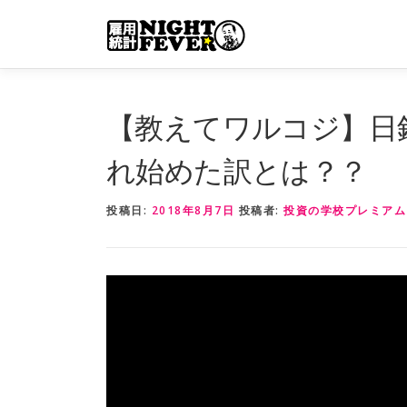
コ
ン
テ
ン
ツ
【教えてワルコジ】日
へ
ス
れ始めた訳とは？？
キ
ッ
投稿日:
2018年8月7日
投稿者:
投資の学校プレミアム
プ