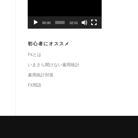
プ
レ
ー
00:00
02:01
ヤ
ー
初心者にオススメ
FXとは
いまさら聞けない雇用統計
雇用統計対策
FX用語