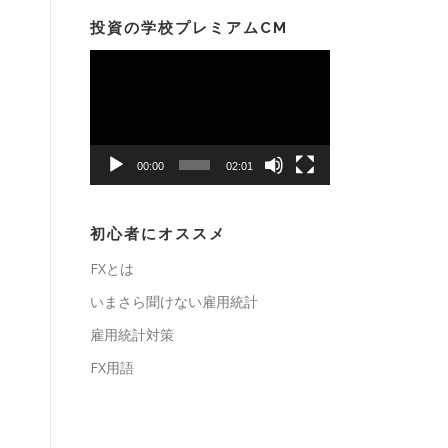
投資の学校プレミアムCM
動
画
プ
レ
ー
00:00
02:01
ヤ
ー
初心者にオススメ
FXとは
いまさら聞けない雇用統計
雇用統計対策
FX用語