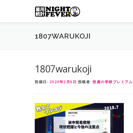
コ
ン
テ
ン
ツ
1807WARUKOJI
へ
ス
キ
ッ
1807warukoji
プ
投稿日:
2020年2月6日
投稿者:
投資の学校プレミアム