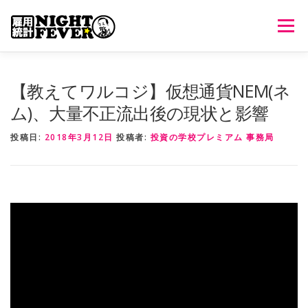
コ
ン
メニュ
テ
ン
ツ
HOME
生放送
番組について
過去のオンエア
【教えてワルコジ】仮想通貨NEM(ネ
へ
ム)、大量不正流出後の現状と影響
ス
キ
出演者情報
ご意見・ご感想
投稿日:
2018年3月12日
投稿者:
投資の学校プレミアム 事務局
ッ
プ