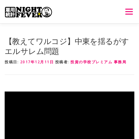
コ
ン
メニュ
テ
ン
ツ
HOME
生放送
番組について
過去のオンエア
【教えてワルコジ】中東を揺るがす
へ
エルサレム問題
ス
キ
出演者情報
ご意見・ご感想
投稿日:
2017年12月11日
投稿者:
投資の学校プレミアム 事務局
ッ
プ