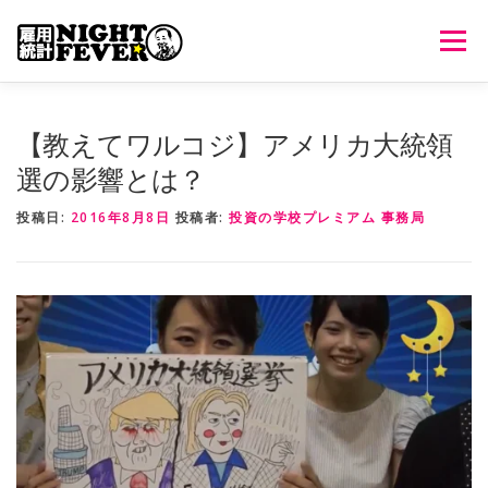
コ
ン
メニュ
テ
ン
ツ
HOME
生放送
番組について
過去のオンエア
【教えてワルコジ】アメリカ大統領
へ
選の影響とは？
ス
キ
出演者情報
ご意見・ご感想
投稿日:
2016年8月8日
投稿者:
投資の学校プレミアム 事務局
ッ
プ