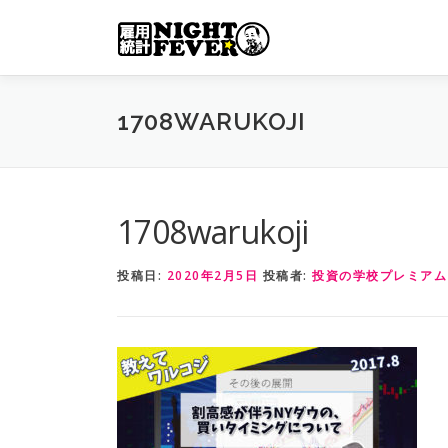
コ
ン
テ
ン
ツ
1708WARUKOJI
へ
ス
キ
ッ
1708warukoji
プ
投稿日:
2020年2月5日
投稿者:
投資の学校プレミアム