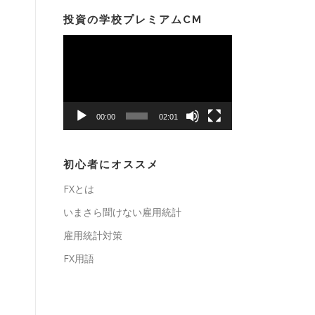
投資の学校プレミアムCM
動
画
プ
レ
ー
00:00
02:01
ヤ
ー
初心者にオススメ
FXとは
いまさら聞けない雇用統計
雇用統計対策
FX用語