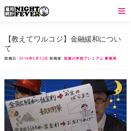
コ
ン
メニュ
テ
ン
ツ
HOME
生放送
番組について
過去のオンエア
【教えてワルコジ】金融緩和につい
へ
て
ス
キ
出演者情報
ご意見・ご感想
投稿日:
2016年5月12日
投稿者:
投資の学校プレミアム 事務局
ッ
プ