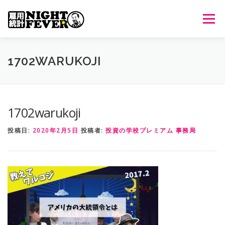
コ
ン
メニュ
テ
ン
ツ
HOME
生放送
番組について
過去のオンエア
1702WARUKOJI
へ
ス
キ
出演者情報
ご意見・ご感想
ッ
1702warukoji
プ
投稿日:
2020年2月5日
投稿者:
投資の学校プレミアム 事務局