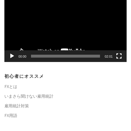
画
プ
レ
ー
ヤ
ー
00:00
02:01
初心者にオススメ
FXとは
いまさら聞けない雇用統計
雇用統計対策
FX用語