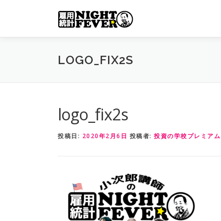
コ
ン
テ
ン
ツ
LOGO_FIX2S
へ
ス
キ
ッ
logo_fix2s
プ
投稿日:
2020年2月6日
投稿者:
投資の学校プレミアム