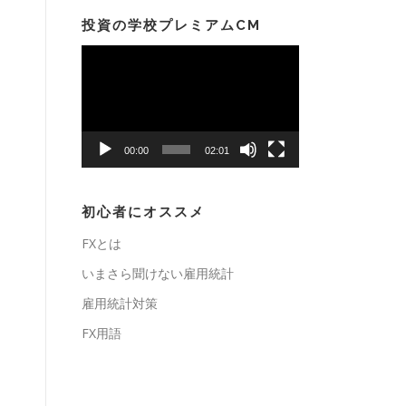
投資の学校プレミアムCM
動
画
プ
レ
ー
00:00
02:01
ヤ
ー
初心者にオススメ
FXとは
いまさら聞けない雇用統計
雇用統計対策
FX用語