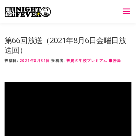
コ
ン
メニュ
テ
ン
ツ
HOME
生放送
番組について
過去のオンエア
第66回放送（2021年8月6日金曜日放
へ
送回）
ス
キ
出演者情報
ご意見・ご感想
投稿日:
2021年8月31日
投稿者:
投資の学校プレミアム 事務局
ッ
プ