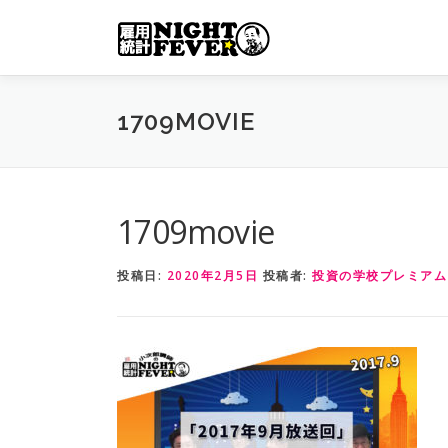
コ
ン
テ
ン
ツ
1709MOVIE
へ
ス
キ
ッ
1709movie
プ
投稿日:
2020年2月5日
投稿者:
投資の学校プレミアム