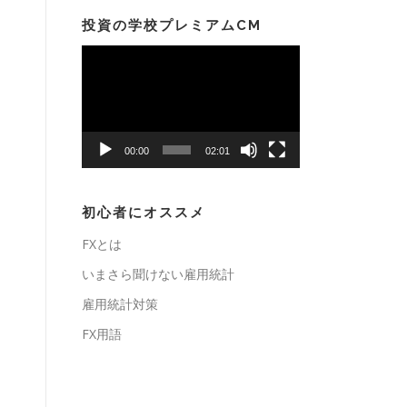
投資の学校プレミアムCM
動
画
プ
レ
ー
00:00
02:01
ヤ
ー
初心者にオススメ
FXとは
いまさら聞けない雇用統計
雇用統計対策
FX用語