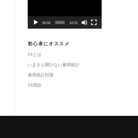
プ
レ
ー
00:00
02:01
ヤ
ー
初心者にオススメ
FXとは
いまさら聞けない雇用統計
雇用統計対策
FX用語