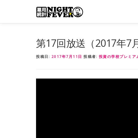
コ
ン
テ
ン
ツ
第17回放送（2017年
へ
ス
投稿日:
2017年7月11日
投稿者:
投資の学校プレミア
キ
ッ
プ