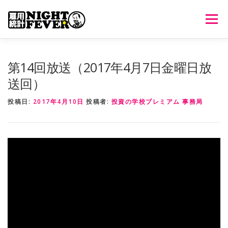
コ
ン
メニュ
テ
ン
ツ
HOME
生放送
番組について
過去のオンエア
第14回放送（2017年4月7日金曜日放
へ
送回）
ス
キ
出演者情報
ご意見・ご感想
投稿日:
2017年4月10日
投稿者:
投資の学校プレミアム 事務局
ッ
プ