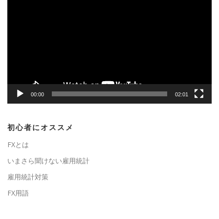
画
プ
レ
ー
ヤ
ー
00:00
02:01
初心者にオススメ
FXとは
いまさら聞けない雇用統計
雇用統計対策
FX用語