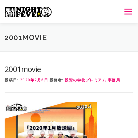
コ
ン
メニュ
テ
ン
ツ
HOME
生放送
番組について
過去のオンエア
2001MOVIE
へ
ス
キ
出演者情報
ご意見・ご感想
ッ
2001movie
プ
投稿日:
2020年2月6日
投稿者:
投資の学校プレミアム 事務局